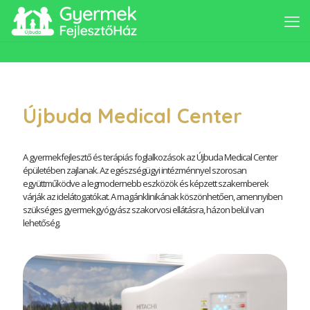
Újbuda Medical Center
A gyermekfejlesztő és terápiás foglalkozások az Újbuda Medical Center
épületében zajlanak. Az egészségügyi intézménnyel szorosan
együttműködve a legmodernebb eszközök és képzett szakemberek
várják az idelátogatókat. A magánklinikának köszönhetően, amennyiben
szükséges gyermekgyógyász szakorvosi ellátásra, házon belül van
lehetőség.