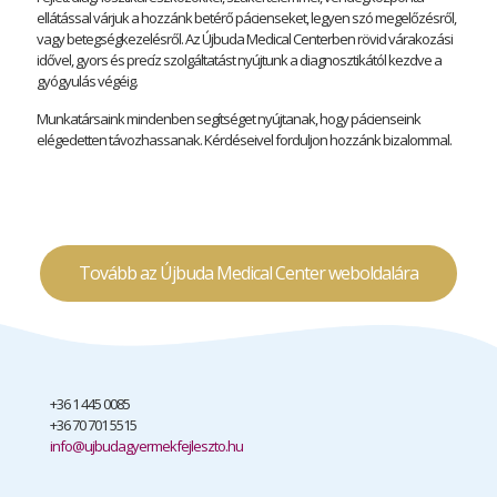
ellátással várjuk a hozzánk betérő pácienseket, legyen szó megelőzésről,
vagy betegségkezelésről. Az Újbuda Medical Centerben rövid várakozási
idővel, gyors és precíz szolgáltatást nyújtunk a diagnosztikától kezdve a
gyógyulás végéig.
Munkatársaink mindenben segítséget nyújtanak, hogy pácienseink
elégedetten távozhassanak. Kérdéseivel forduljon hozzánk bizalommal.
Tovább az Újbuda Medical Center weboldalára
+36 1 445 0085
+36 70 701 5515
info@ujbudagyermekfejleszto.hu