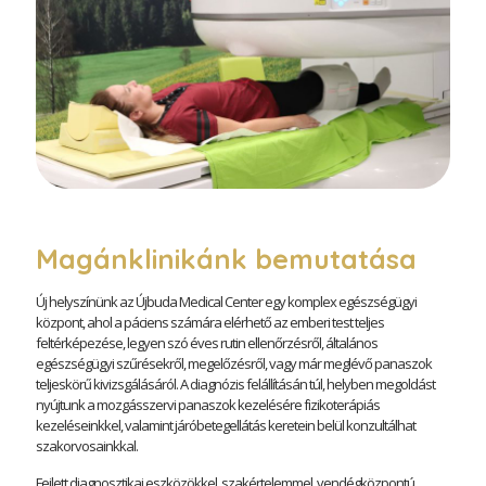
Magánklinikánk bemutatása
Új helyszínünk az Újbuda Medical Center egy komplex egészségügyi
központ, ahol a páciens számára elérhető az emberi test teljes
feltérképezése, legyen szó éves rutin ellenőrzésről, általános
egészségügyi szűrésekről, megelőzésről, vagy már meglévő panaszok
teljeskörű kivizsgálásáról. A diagnózis felállításán túl, helyben megoldást
nyújtunk a mozgásszervi panaszok kezelésére fizikoterápiás
kezeléseinkkel, valamint járóbetegellátás keretein belül konzultálhat
szakorvosainkkal.
Fejlett diagnosztikai eszközökkel, szakértelemmel, vendégközpontú