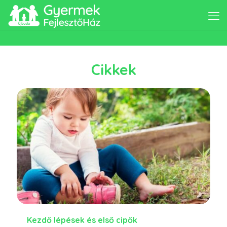
Cikkek
Kezdő lépések és első cipők