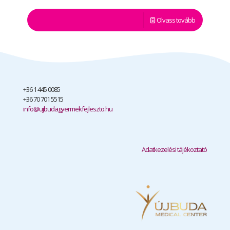
Olvass tovább
+36 1 445 0085
+36 70 701 5515
info@ujbudagyermekfejleszto.hu
Adatkezelési tájékoztató