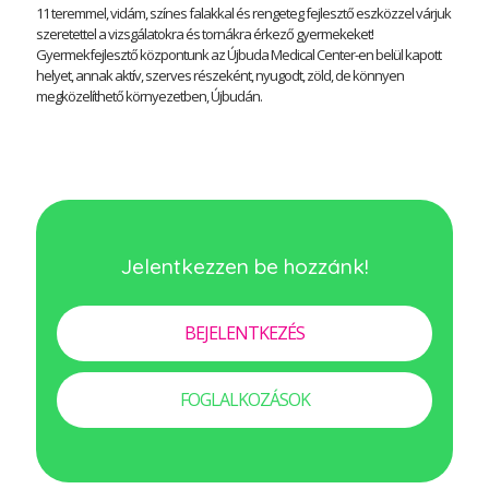
11 teremmel, vidám, színes falakkal és rengeteg fejlesztő eszközzel várjuk
szeretettel a vizsgálatokra és tornákra érkező gyermekeket!
Gyermekfejlesztő központunk az Újbuda Medical Center-en belül kapott
helyet, annak aktív, szerves részeként, nyugodt, zöld, de könnyen
megközelíthető környezetben, Újbudán.
Jelentkezzen be hozzánk!
BEJELENTKEZÉS
FOGLALKOZÁSOK