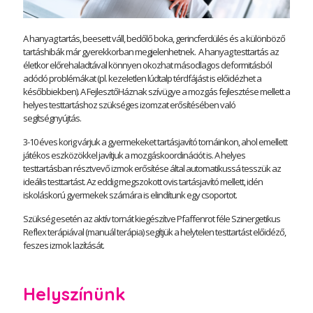
A hanyag tartás, beesett váll, bedőlő boka, gerincferdülés és a különböző
tartáshibák már gyerekkorban megjelenhetnek. A hanyag testtartás az
életkor előrehaladtával könnyen okozhat másodlagos deformitásból
adódó problémákat (pl. kezeletlen lúdtalp térdfájást is előidézhet a
későbbiekben). A FejlesztőHáznak szívügye a mozgás fejlesztése mellett a
helyes testtartáshoz szükséges izomzat erősítésében való
segítségnyújtás.
3-10 éves korig várjuk a gyermekeket tartásjavító tornáinkon, ahol emellett
játékos eszközökkel javítjuk a mozgáskoordinációt is. A helyes
testtartásban résztvevő izmok erősítése által automatikussá tesszük az
ideális testtartást. Az eddig megszokott ovis tartásjavító mellett, idén
iskoláskorú gyermekek számára is elindítunk egy csoportot.
Szükség esetén az aktív tornát kiegészítve Pfaffenrot féle Szinergetikus
Reflex terápiával (manuál terápia) segítjük a helytelen testtartást előidéző,
feszes izmok lazítását.
Helyszínünk