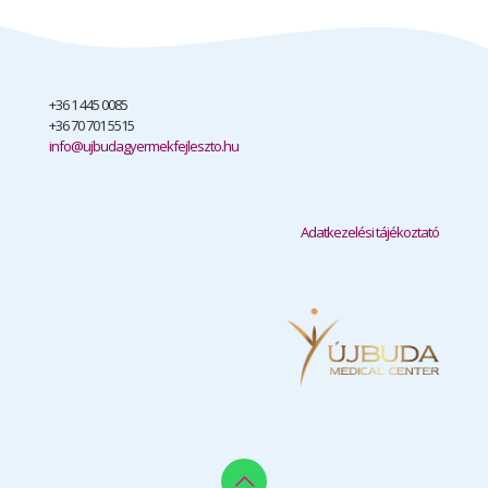
+36 1 445 0085
+36 70 701 5515
info@ujbudagyermekfejleszto.hu
Adatkezelési tájékoztató