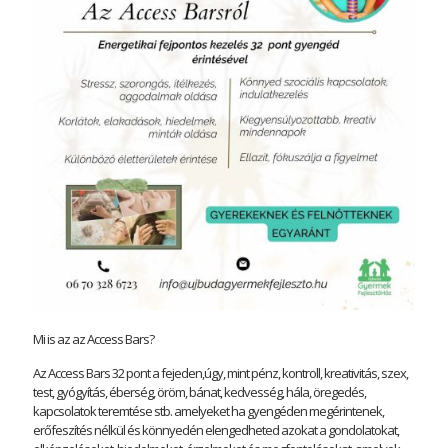
Mi is az az Access Bars?
Az Access Bars 32 pont a fejeden,úgy, mint pénz, kontroll, kreativitás, szex,
test, gyógyítás, éberség, öröm, bánat, kedvesség, hála, öregedés,
kapcsolatok teremtése stb. amelyeket ha gyengéden megérintenek,
erőfeszítés nélkül és könnyedén elengedheted azokat a gondolatokat,