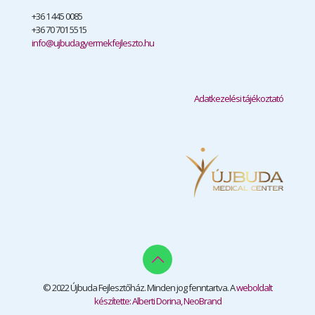
+36 1 445 0085
+36 70 701 5515
info@ujbudagyermekfejleszto.hu
Adatkezelési tájékoztató
© 2022 Újbuda Fejlesztőház. Minden jog fenntartva. A
weboldalt
készítette: Alberti Dorina, NeoBrand