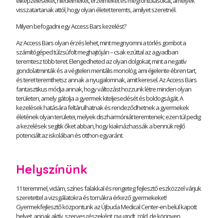
elképzeléseket, hiedelmeket, érzelmeket és megfontolásokat, amelyek
visszatartanak attól, hogy olyan életet teremts, amilyet szeretnél.
Milyen befogadni egy Access Bars kezelést?
Az Access Bars olyan érzés lehet, mint megnyomni a törlés gombot a
számítógéped túlzsúfolt meghajtóján – csak ezúttal az agyadban
teremtesz több teret. Elengedheted az olyan dolgokat, mint a negatív
gondolatminták és a végtelen mentális monológ, ami éjjelente ébren tart,
és teret teremthetsz annak a nyugalomnak, amit keresel. Az Access Bars
fantasztikus módja annak, hogy változást hozzunk létre minden olyan
területen, amely gátolja a gyermek kiteljesedését és boldogságát. A
kezelések hatására feltárulhatnak és rendeződhetnek a gyermekek
életének olyan területei, melyek diszharmóniát teremtenek; ezen túl pedig
a kezelések segítik őket abban, hogy kiaknázhassák a bennük rejlő
potenciált az iskolában és otthon egyaránt.
Helyszínünk
11 teremmel, vidám, színes falakkal és rengeteg fejlesztő eszközzel várjuk
szeretettel a vizsgálatokra és tornákra érkező gyermekeket!
Gyermekfejlesztő központunk az Újbuda Medical Center-en belül kapott
helyet, annak aktív, szerves részeként, nyugodt, zöld, de könnyen