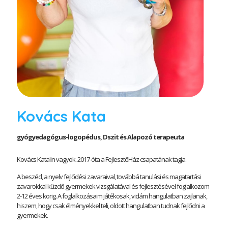
Kovács Kata
gyógyedagógus-logopédus, Dszit és Alapozó terapeuta
Kovács Katalin vagyok. 2017-óta a FejlesztőHáz csapatának tagja.
A beszéd, a nyelv fejlődési zavaraival, továbbá tanulási és magatartási
zavarokkal küzdő gyermekek vizsgálatával és fejlesztésével foglalkozom
2-12 éves korig. A foglalkozásaim játékosak, vidám hangulatban zajlanak,
hiszem, hogy csak élményekkel teli, oldott hangulatban tudnak fejlődni a
gyermekek.