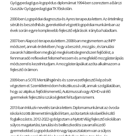
Gyógypedagógus-logopédus diplomámat 1994-ben szereztem a Bárczi
Gusztáv Gyógypedagógiai TK főiskolán.
2000-ben Logopédiai diagnoszta és Ayres terapeuta lettem. Az értelmileg
sérült és beszédhibás gyerekekkel végzett logopédiai munkámban az
évek során egyre komplexebb fejlesztő eljárások irányba haladtam.
2007-ben Alapozó terapeuta lettem. 2008-ban megismertem az INPP
módszert, annak érdekében, hogy a beszéd-, mozgás-, és tanulási
zavarok hátterében megbújó megkésett idegrendszeri fejlődést, a
fennmaradó reflexeket felismerhessem és a megfelelő mozgásterápiás
módszerrel is kezelni tudjam. A mozgásterápiákat azóta alkalmazom a
fejlesztő óráimon.
2009-ben a SOTE Mentálhigiénés és szervezetfejlesztő képzését
végeztem el. Szemléletmódom holisztikussá vált, annak szolgálatában,
hogy az atipikus fejlődésmenetű, Autizmussal vagy ADHD-val élő
gyermekek fejlesztési szükségleteit fel tudjam ismerni.
2013-ban Inkluzív nevelés tanára lettem. Diplomamunkámat az óvoda-
iskola közötti átmenet témájából írtam, azóta tartok iskolaelőkészítő
foglalkozást is. 2012-2022-ig dolgoztam a Nyitott Világ fejlesztő iskolában
súlyos magatartási, tanulási és beilleszkedési zavarral küzdő
gyermekekkel. Logopédusként nagy tapasztalatom van a súlyos