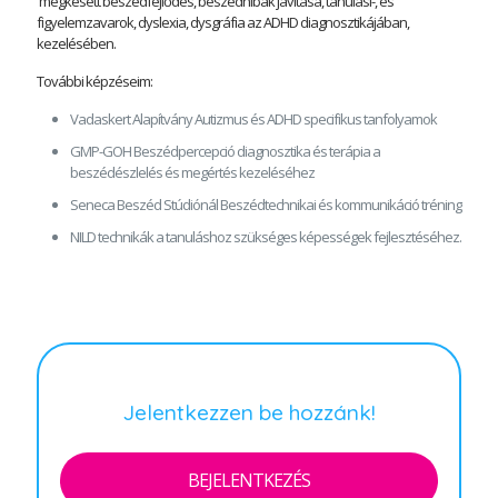
megkésett beszédfejlődés, beszédhibák javítása, tanulási-, és
figyelemzavarok, dyslexia, dysgráfia az ADHD diagnosztikájában,
kezelésében.
További képzéseim:
Vadaskert Alapítvány Autizmus és ADHD specifikus tanfolyamok
GMP-GOH Beszédpercepció diagnosztika és terápia a
beszédészlelés és megértés kezeléséhez
Seneca Beszéd Stúdiónál Beszédtechnikai és kommunikáció tréning
NILD technikák a tanuláshoz szükséges képességek fejlesztéséhez.
Jelentkezzen be hozzánk!
BEJELENTKEZÉS