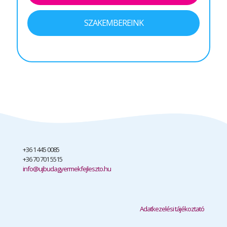
SZAKEMBEREINK
+36 1 445 0085
+36 70 701 5515
info@ujbudagyermekfejleszto.hu
Adatkezelési tájékoztató