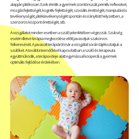
alapján játékosan. Ezek érintik a gyermek izomtónusát, primitív reflexeket,
mozgásfejlettségét, kognitív fejlettségét, szociális érettségét, manipulációs
tevékenységét, játéktevékenységét spontán és irányított helyzetben, a
szenzoros központ érettségét, stb.
A vizsgálatot minden esetben a szülő jelenlétében végezzük. Szükség
esetén illetve terápia megkezdése előtt javasoljuk szakorvos
felkeresését. A javasolt terápiáról már a vizsgálat során tájékoztatjuk a
szülőket. A további teendőkkel kapcsolatban a szülő és terapeuta
együttműködik, a terápia ideje alatt egymással kooperál a gyermek
optimális fejlődése érdekében.