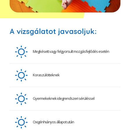
A vizsgálatot javasoljuk:
Megkésett vagy felgyorsult mozgásfejlődés esetén
Koraszülötteknek
Gyermekeknek idegrendszeri sérüléssel
Oxigénhiányos állapot után