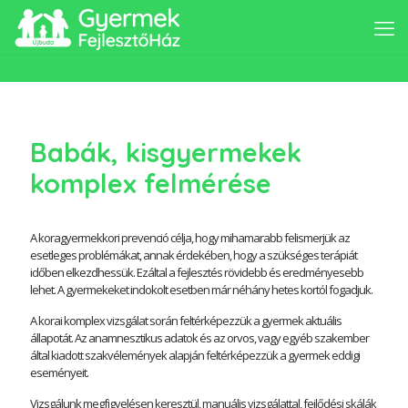
Babák, kisgyermekek
komplex felmérése
A koragyermekkori prevenció célja, hogy mihamarabb felismerjük az
esetleges problémákat, annak érdekében, hogy a szükséges terápiát
időben elkezdhessük. Ezáltal a fejlesztés rövidebb és eredményesebb
lehet. A gyermekeket indokolt esetben már néhány hetes kortól fogadjuk.
A korai komplex vizsgálat során feltérképezzük a gyermek aktuális
állapotát. Az anamnesztikus adatok és az orvos, vagy egyéb szakember
által kiadott szakvélemények alapján feltérképezzük a gyermek eddigi
eseményeit.
Vizsgálunk megfigyelésen keresztül, manuális vizsgálattal, fejlődési skálák