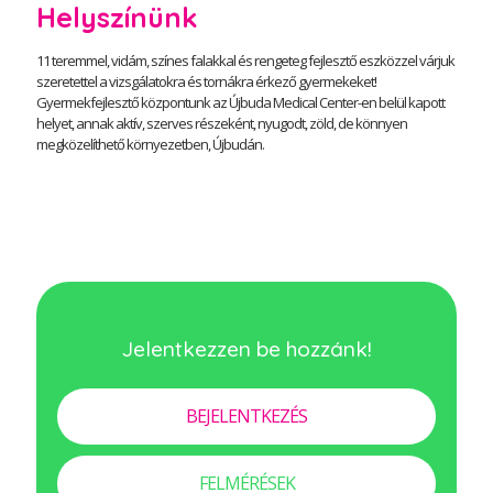
Helyszínünk
11 teremmel, vidám, színes falakkal és rengeteg fejlesztő eszközzel várjuk
szeretettel a vizsgálatokra és tornákra érkező gyermekeket!
Gyermekfejlesztő központunk az Újbuda Medical Center-en belül kapott
helyet, annak aktív, szerves részeként, nyugodt, zöld, de könnyen
megközelíthető környezetben, Újbudán.
Jelentkezzen be hozzánk!
BEJELENTKEZÉS
FELMÉRÉSEK