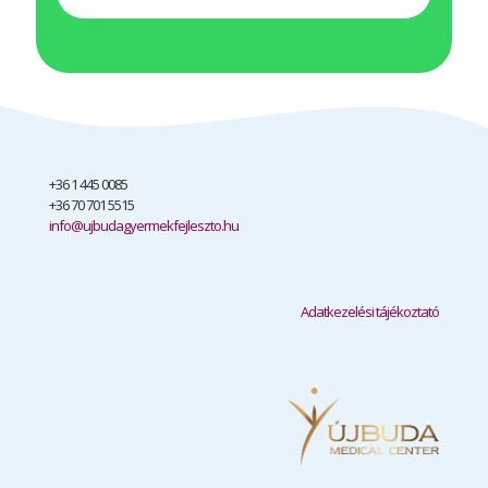
+36 1 445 0085
+36 70 701 5515
info@ujbudagyermekfejleszto.hu
Adatkezelési tájékoztató