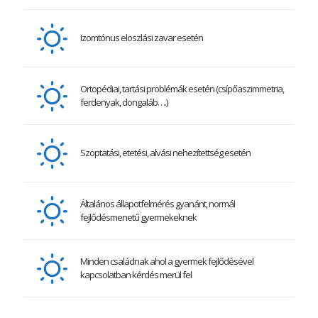
Izomtónus eloszlási zavar esetén
Ortopédiai, tartási problémák esetén (csípőaszimmetria,
ferdenyak, dongaláb….)
Szoptatási, etetési, alvási nehezítettség esetén
Általános állapotfelmérés gyanánt, normál
fejlődésmenetű gyermekeknek
Minden családnak ahol a gyermek fejlődésével
kapcsolatban kérdés merül fel